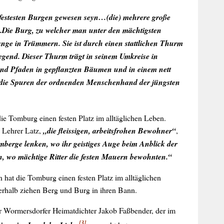
festesten Burgen gewesen seyn…(die) mehrere große
.Die Burg, zu welcher man unter den mächtigsten
ange in Trümmern. Sie ist durch einen stattlichen Thurm
egend. Dieser Thurm trägt in seinem Umkreise in
und Pfaden in gepflanzten Bäumen und in einem nett
h die Spuren der ordnenden Menschenhand der jüngsten
ie Tomburg einen festen Platz im alltäglichen Leben.
e Lehrer Latz,
„die fleissigen, arbeitsfrohen Bewohner“
,
mberge lenken, wo ihr geistiges Auge beim Anblick der
n, wo mächtige Ritter die festen Mauern bewohnten.“
hat die Tomburg einen festen Platz im alltäglichen
rhalb ziehen Berg und Burg in ihren Bann.
der Wormersdorfer Heimatdichter Jakob Faßbender, der im
[3]