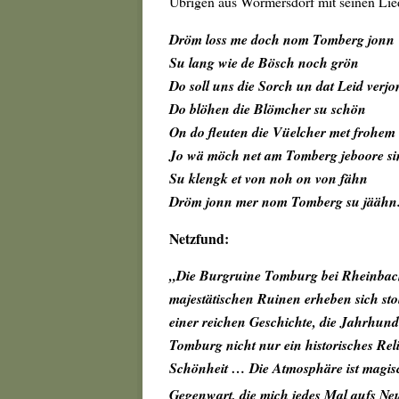
Übrigen aus Wormersdorf mit seinen Li
Dröm loss me doch nom Tomberg jonn
Su lang wie de Bösch noch grön
Do soll uns die Sorch un dat Leid verj
Do blöhen die Blömcher su schön
On do fleuten die Vüelcher met frohem
Jo wä möch net am Tomberg jeboore si
Su klengk et von noh on von fähn
Dröm jonn mer nom Tomberg su jäähn
Netzfund:
„Die Burgruine Tomburg bei Rheinbach i
majestätischen Ruinen erheben sich st
einer reichen Geschichte, die Jahrhunde
Tomburg nicht nur ein historisches Rel
Schönheit … Die Atmosphäre ist magis
Gegenwart, die mich jedes Mal aufs Neu