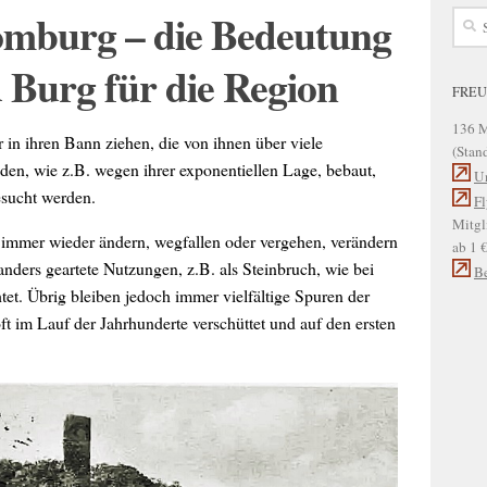
mburg – die Bedeutung
Such
nach:
 Burg für die Region
FREU
136 M
 in ihren Bann ziehen, die von ihnen über viele
(Stan
den, wie z.B. wegen ihrer exponentiellen Lage, bebaut,
Un
esucht werden.
Fl
Mitgl
 immer wieder ändern, wegfallen oder vergehen, verändern
ab 1 
nders geartete Nutzungen, z.B. als Steinbruch, wie bei
Be
tet. Übrig bleiben jedoch immer vielfältige Spuren der
 im Lauf der Jahrhunderte verschüttet und auf den ersten