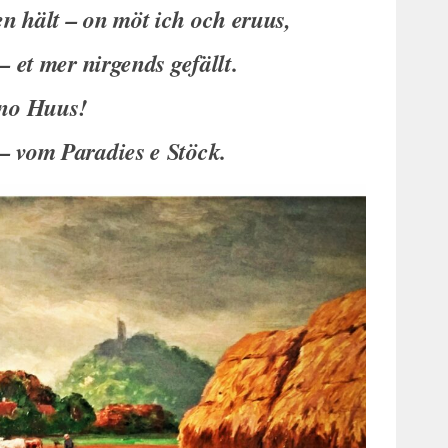
 hält – on möt ich och eruus,
 et mer nirgends gefällt.
 no Huus!
 vom Paradies e Stöck.