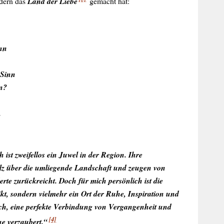
edern das
Land der Liebe
gemacht hat:
onn
 Sinn
n?
.
st zweifellos ein Juwel in der Region. Ihre
olz über die umliegende Landschaft und zeugen von
rte zurückreicht. Doch für mich persönlich ist die
ikt, sondern vielmehr ein Ort der Ruhe, Inspiration und
ch, eine perfekte Verbindung von Vergangenheit und
[4]
e verzaubert.“