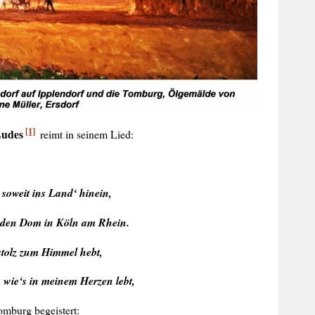
[1]
Ludes
reimt in seinem Lied:
soweit ins Land‘ hinein,
d den Dom in Köln am Rhein.
stolz zum Himmel hebt,
, wie‘s in meinem Herzen lebt,
omburg begeistert: