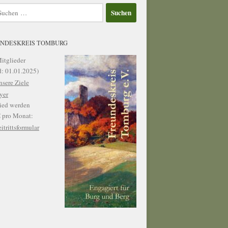
en
NDESKREIS TOMBURG
itglieder
d: 01.01.2025)
sere Ziele
yer
ied werden
€ pro Monat:
itrittsformular