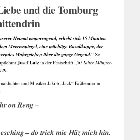
Liebe und die Tomburg
ittendrin
nserer Heimat emporragend, erhebt sich 15 Minuten
dem Meeresspiegel, eine mächtige Basaltkuppe, der
uerndes Wahrzeichen über die ganze Gegend.
“
So
Josef Latz
uptlehrer
in der Festschrift „
50 Jahre Männer-
929.
matdichter und Musiker Jakob „Jack“ Faßbender in
:
hr on Reng –
.
esching – do trick mie Häz mich hin.