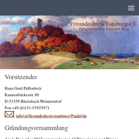
Zum Inhalt springen
Vorsitzender
Hans Gerd Paffenholz
Kannenbäckerstr. 80
D-53359 Rheinbach-Wormersdorf
Fon +49-(0)151-53925971
info{at}freundeskreis-tomburg{Punkt}de
Gründungsversammlung